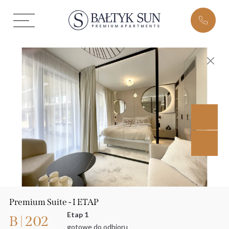
Premium Suite - I ETAP
Etap 1
B | 202
gotowe do odbioru